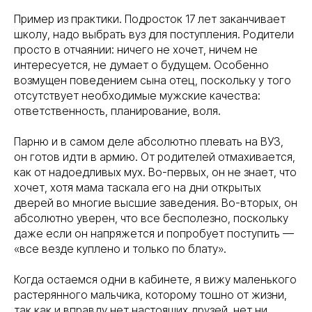
Пример из практики. Подросток 17 лет заканчивает
школу, надо выбрать вуз для поступления. Родители
просто в отчаянии: ничего не хочет, ничем не
интересуется, не думает о будущем. Особенно
возмущен поведением сына отец, поскольку у того
отсутствует необходимые мужские качества:
ответственность, планирование, воля.
Парню и в самом деле абсолютно плевать на ВУЗ,
он готов идти в армию. От родителей отмахивается,
как от надоедливых мух. Во-первых, он не знает, что
хочет, хотя мама таскала его на дни открытых
дверей во многие высшие заведения. Во-вторых, он
абсолютно уверен, что все бесполезно, поскольку
даже если он напряжется и попробует поступить —
«все везде куплено и только по блату».
Когда остаемся одни в кабинете, я вижу маленького
растерянного мальчика, которому тошно от жизни,
так как и вправду нет настоящих друзей, нет ни