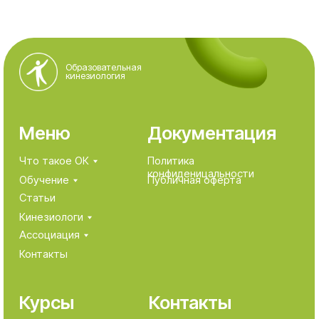
Курсы
Контакты
Курсы
+7-916-299-58-55
Образовательной
info@braingymrussia.ru
кинезиологии
Курсы Кинезиологии
Подпишитесь на
развития
@
нашу рассылку
Другие направления
кинезиологии
MOO сертифицированных
кинезиологов «Ассоциация
кинезиологии»
ИНН 7703480473
ОГРН 1137799013494
Зарегистрировано 12.07.2013 по юридическому
адресу 124482, город Москва, г. Зеленоград,
Савёлкинский проезд, д. 4, этаж/помещ/ком
3/XI/9.