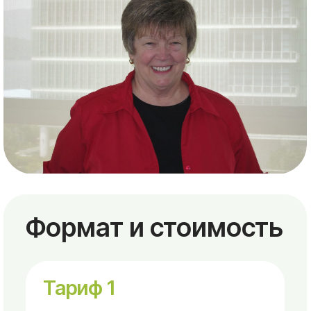
фасилитаторов
30 000 ₽
Для членов ассоциации
32 000 ₽
Остальные
34 000 ₽
Записаться на курс
Предоплата не возвращается и
идёт на организационные расходы
Тариф 2
7 000 руб.
При предоплате 7000 за 2 недели итоговая
стоимость курса (56 часов) будет:
Для лицензированных