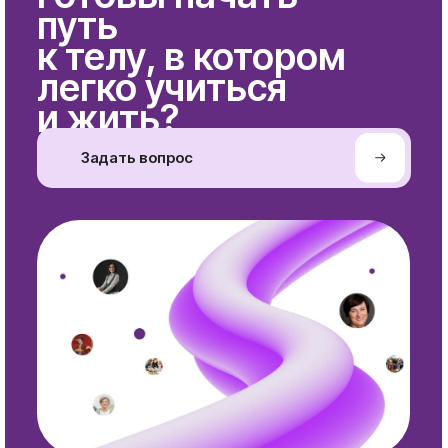
Статьи
Кинезиологи
Ассоциация
Контакты
Курсы
Контакты
Курсы
+7-916-299-58-55
Образовательной
info@braingymrussia.ru
кинезиологии
Курсы Кинезиологии
Подпишитесь на
развития
@
нашу рассылку
Другие направления
кинезиологии
MOO сертифицированных
кинезиологов «Ассоциация
кинезиологии»
ИНН 7703480473
ОГРН 1137799013494