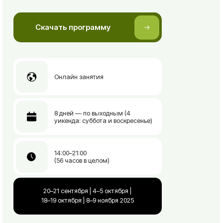
Преподаватель курса
Кэрол Энн Эриксон (Carol Ann Erickson) - Старший
преподаватель Международного Фонда
Образовательной кинезиологии, международный