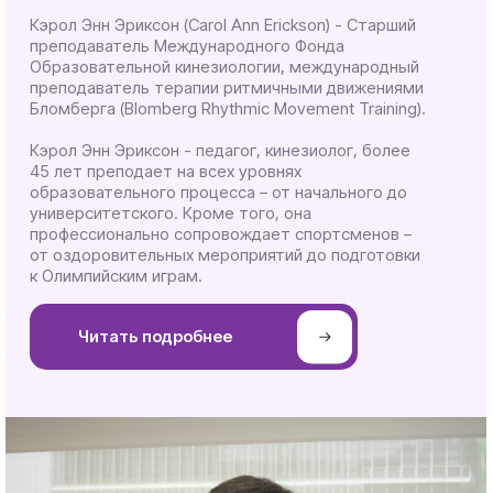
Формат и стоимость
Тариф 1
5 000 руб.
При предоплате 5000 за 3 недели
итоговая стоимость курса (56 часов)
будет:
Для лицензированных
преподавателей и