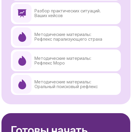
Образовательная
кинезиология
Меню
Документация
Что такое ОК
Политика
конфиденицальности
Обучение
Публичная оферта