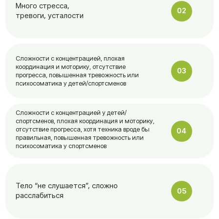
правильная, повышенная тревожность или
психосоматика у спортсменов
Тело “не слушается”, сложно
05
расслабиться
Есть трудности с речью, вниманием
или поведением. Никак не удаётся
06
продвинуться в терапии или
обучении
Что вы получите
от курса?