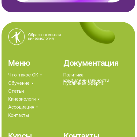
Зарегистрировано 12.07.2013 по юридическому
адресу 124482, город Москва, г. Зеленоград,
Савёлкинский проезд, д. 4, этаж/помещ/ком
3/XI/9.