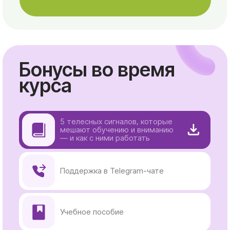
Рефлекс Моро
Методические материалы:
Оральный поисковый рефлекс
Готовы начать
путь
к телу, в котором
легко учиться
и жить?
⠀⠀⠀⠀Задать вопрос