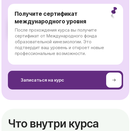
⠀⠀⠀⠀Скачать программу
Онлайн занятия
8 дней — по выходным (4
уикенда: суббота и воскресенье)
14:00–21:00
(56 часов в целом)
20–21 сентября | 4–5 октября |
18–19 октября | 8–9 ноября 2025