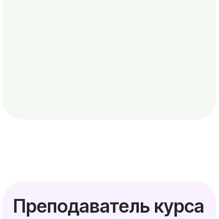
преподаватель терапии ритмичными движениями
Бломберга (Blomberg Rhythmic Movement Training).
Кэрол Энн Эриксон - педагог, кинезиолог, более
45 лет преподает на всех уровнях
образовательного процесса – от начального до
университетского. Кроме того, она
профессионально сопровождает спортсменов –
от оздоровительных мероприятий до подготовки
к Олимпийским играм.
⠀⠀⠀⠀Читать подробнее