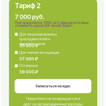
5 телесных сигналов, которые
мешают обучению и вниманию
— и как с ними работать
Поддержка в Telegram-чате
Учебное пособие
Разбор практических ситуаций.
Ваших кейсов
Методические материалы:
Рефлекс парализующего страха
Методические материалы: