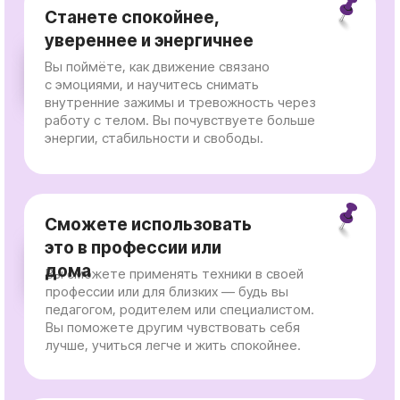
Сможете выстроить
командную работу с
родителями
Вы научитесь грамотно выстраивать
коммуникацию с родителями ребёнка — без
конфликтов и недопонимания. Это повысит
эффективность вашей работы и поможет
быстрее достигать прогресса.
Освоите техники,
подходящие для любого
возраста
Инструменты курса работают с детьми,
подростками и взрослыми. Вы сможете гибко
адаптировать подход под возраст
и особенности клиента, будь вы педагогом,
специалистом или родителем.