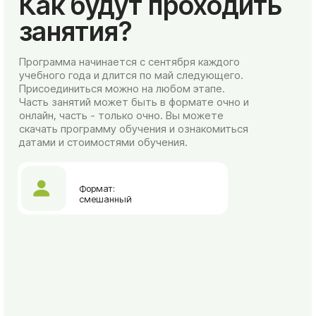
⠀⠀⠀⠀Записаться на курс