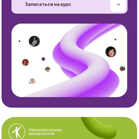
Курсы
Контакты
Курсы
+7-916-299-58-55
Образовательной
info@braingymrussia.ru
кинезиологии
Курсы Кинезиологии
Подпишитесь на
развития
@
нашу рассылку
Другие направления
кинезиологии
MOO сертифицированных
кинезиологов «Ассоциация
кинезиологии»
ИНН 7703480473
ОГРН 1137799013494
Зарегистрировано 12.07.2013 по юридическому
адресу 124482, город Москва, г. Зеленоград,
Савёлкинский проезд, д. 4, этаж/помещ/ком
3/XI/9.