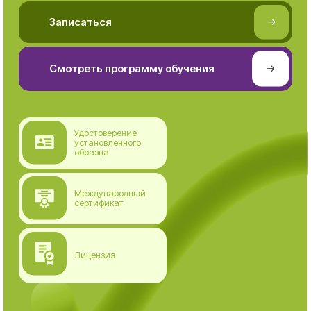
⠀⠀⠀⠀Записаться
⠀⠀⠀⠀Смотреть программу обучения
Удостоверение
установленного
образца
Международный
сертификат
Лицензия