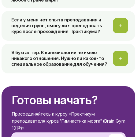
Образовательная
кинезиология
Меню
Документация
Что такое ОК
Политика
конфиденицальности
Обучение
Публичная оферта
Статьи
Кинезиологи
Ассоциация
Контакты