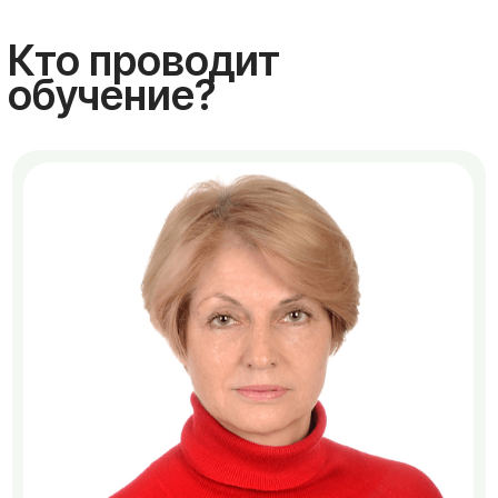
Елена Ковалева
Старший преподаватель международного Фонда
Образовательной Кинезиологии, член
международной организации Breakthroughts
International, кинезиолог- тренер/консультант,
президент МОО сертифицированных
кинезиологов «Ассоциация Кинезиологии»
Подробнее о специалисте