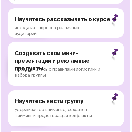
презентации и рекламные
продукты
Познакомитесь с правилами логистики и
набора группы
Научитесь вести группу
удерживая ее внимание, сохраняя
тайминг и предотвращая конфликты
Познакомитесь с этическими
нормами
структурой международного Фонда
Образовательной кинезиологии и
Российского представительства Фонда