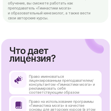
Право именоваться
лицензированным преподавателем/
консультантом «Гимнастики мозга» и
рекламировать себя
соответствующим образом
Право на использование программы
«Гимнастика мозга» в качестве
основы для авторских курсов (в этом
случае, сертификат от Фонда не
выдается)
Право на лицензирование авторского
курса, основанного на программах
«Гимнастики мозга», с последующей
разработкой пособия и
сертификацией от Фонда
Право и сублицензия:
использование программы
«Гимнастика мозга» для
преподавания курса «Гимнастика
мозга 101» без смешивания
с другими модальностями.
Возможность профессионального
роста: доступ к новым курсам и