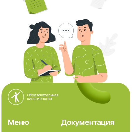
MOO сертифицированных
кинезиологов «Ассоциация
кинезиологии»
ИНН 7703480473
ОГРН 1137799013494
Зарегистрировано 12.07.2013 по юридическому
адресу 124482, город Москва, г. Зеленоград,
Савёлкинский проезд, д. 4, этаж/помещ/ком
3/XI/9.