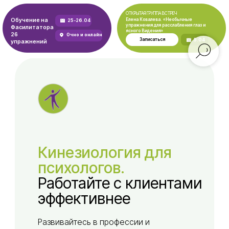
ОТКРЫТАЯ ГРУППА ВСТРЕЧ
Обучение на
Елена Ковалева. «Необычные
25-26.04
Образовательная
Получить консультацию⠀
упражнения для расслабления глаз и
кинезиология
Фасилитатора
ясного Видения»
26
Очно и онлайн
Записаться
5.04
упражнений
Кинезиология для
психологов.
Работайте с клиентами
эффективнее
Развивайтесь в профессии и