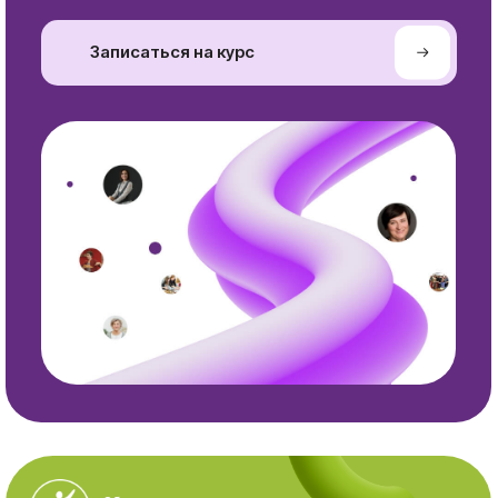
Образовательная
кинезиология
Меню
Документация
Что такое ОК
Политика
конфиденицальности
Обучение
Публичная оферта
Статьи
Кинезиологи
Ассоциация
Контакты
Курсы
Контакты
Курсы
+7-916-299-58-55
Образовательной
info@braingymrussia.ru
кинезиологии
Курсы Кинезиологии
Подпишитесь на
развития
@
нашу рассылку
Другие направления
кинезиологии