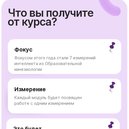
Фокусом этого года стали 7 измерений
интеллекта из Образовательной
кинезиологии
Измерение
Каждый модуль будет посвящен
работе с одним измерением
Это будет
основательное
погружение
Мы проработаем индивидуальные цели в
рамках каждого измерения, поймем, как это
измерение
⠀⠀⠀⠀Записаться на курс