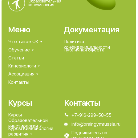
MOO сертифицированных
кинезиологов «Ассоциация
кинезиологии»
ИНН 7703480473
ОГРН 1137799013494
Зарегистрировано 12.07.2013 по юридическому
адресу 124482, город Москва, г. Зеленоград,
Савёлкинский проезд, д. 4, этаж/помещ/ком
3/XI/9.