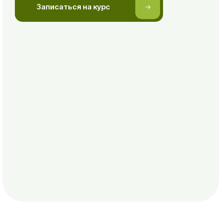
Часто задаваемые
вопросы
Что если я совсем не
в теме?
Вы можете присоединиться, даже если вы
ничего не знаете о гимнастики мозга и
кинезиологии