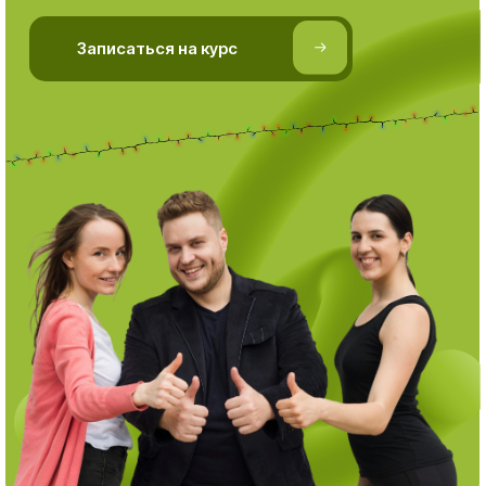
⠀⠀⠀⠀Записаться на курс